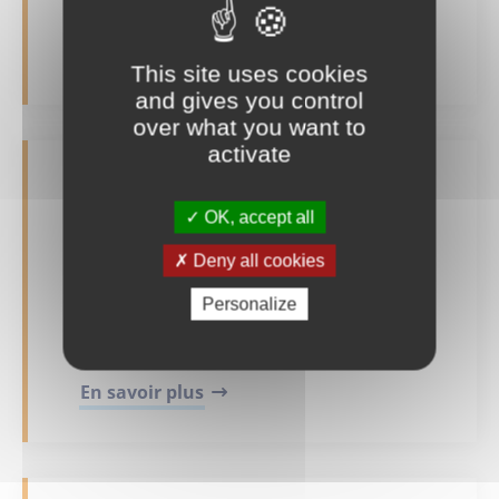
En savoir plus
This site uses cookies
and gives you control
over what you want to
activate
OK, accept all
Retour en images sur le
stand "Ma prime vélo"
Deny all cookies
Personalize
Mis à jour le 05/06/2024 à 12:04
En savoir plus