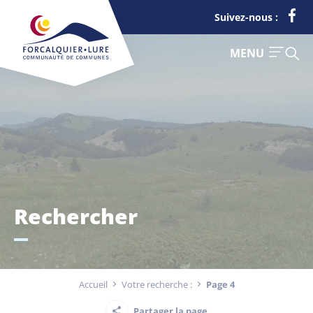
Cookies management panel
Suivez-nous :
FERMER
MENU
Je suis
Déchets
Rechercher
Touriste
Entreprise
Accueil
Votre recherche :
Page 4
Actualités
Partager la page