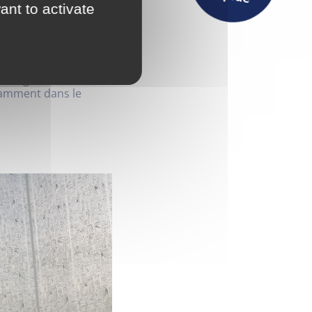
ant to activate
on des usagers sur
Actualités
jet destinés à soutenir
de la transition
ontagne de Lure au
tamment dans le
Maison France Services
Publications