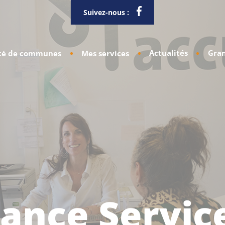
Suivez-nous :
Actualités
Gran
é de communes
Mes services
ance Servic