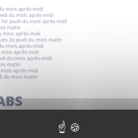
 du mois après-midi
edi du mois après-midi
 1er jeudi du mois après-midi
ois matin
u mois après-midi
gues 2e jeudi du mois matin
 du mois après-midi
 mois après-midi
edi du mois après-midi
ois matin
 mois après-midi
di du mois matin
ABS
enjeux définis dans sa stratégie Smart Région voté en 2016
édiation numérique, le programme régional « SUD LABS : lie
en région Sud Provence-Alpes-Côte d’Azur » a pour objecti