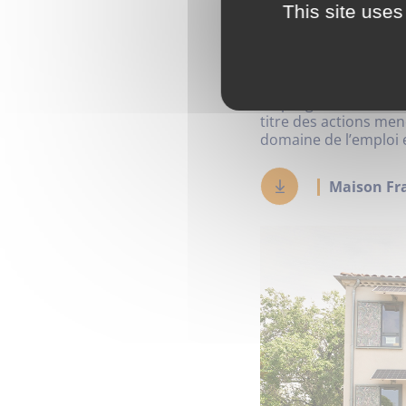
This site uses
offres de service en
tout le territoire rég
des offres de servic
numérique, de l’emplo
Ce programme bénéfi
titre des actions me
domaine de l’emploi e
Maison Fra