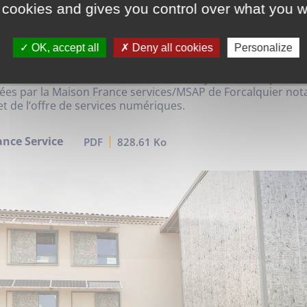
 cookies and gives you control over what you w
 matière d’innovation et de médiation numérique à destinati
ional. Il s’appuie sur un label « SUD LABS » et un appel à pro
es numériques innovantes et impactantes dans les domaines 
OK, accept all
Deny all cookies
Personalize
i, de la conception de produits et de services innovants.
cie à la Communauté de communes Pays de Forcalquier-M
nées par la Maison France services/MSAP de Forcalquier no
t de l’offre de services numériques.
nce Service
PDF
828.61 Ko