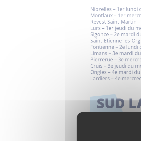
Niozelles – 1er lundi
Montlaux – 1er mercr
Revest Saint-Martin –
Lurs – 1er jeudi du m
Sigonce – 2e mardi d
Saint-Etienne-les-Or
Fontienne – 2e lundi
Limans – 3e mardi du
Pierrerue – 3e mercr
Cruis – 3e jeudi du m
Ongles – 4e mardi du
Lardiers – 4e mercre
SUD L
Pour répondre à des 
d’innovation et de m
médiation numérique 