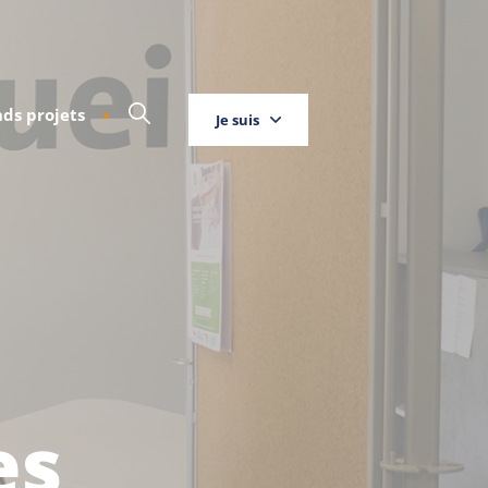
ds projets
Je suis
Touriste
Entreprise
Habitant
es