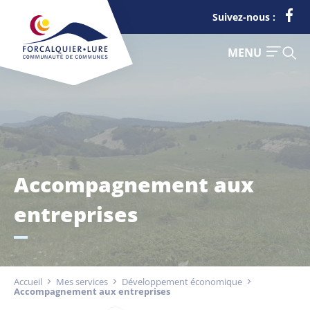
Cookies management panel
Suivez-nous :
FERMER
MENU
Accompagnement aux
Je suis
Déchets
entreprises
Touriste
Entreprise
Accueil
Mes services
Développement économique
Accompagnement aux entreprises
Actualités