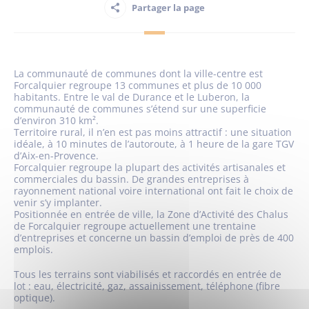
Partager la page
Habitant
La communauté de communes dont la ville-centre est
Maison France Services
Forcalquier regroupe 13 communes et plus de 10 000
habitants. Entre le val de Durance et le Luberon, la
communauté de communes s’étend sur une superficie
d’environ 310 km².
Territoire rural, il n’en est pas moins attractif : une situation
idéale, à 10 minutes de l’autoroute, à 1 heure de la gare TGV
d’Aix-en-Provence.
Publications
Forcalquier regroupe la plupart des activités artisanales et
commerciales du bassin. De grandes entreprises à
rayonnement national voire international ont fait le choix de
venir s’y implanter.
Positionnée en entrée de ville, la Zone d’Activité des Chalus
de Forcalquier regroupe actuellement une trentaine
d’entreprises et concerne un bassin d’emploi de près de 400
emplois.
Tous les terrains sont viabilisés et raccordés en entrée de
lot : eau, électricité, gaz, assainissement, téléphone (fibre
optique).