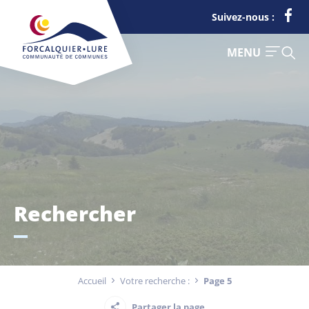
Cookies management panel
Suivez-nous :
FERMER
MENU
Je suis
Déchets
Rechercher
Touriste
Entreprise
Accueil
Votre recherche :
Page 5
Actualités
Partager la page