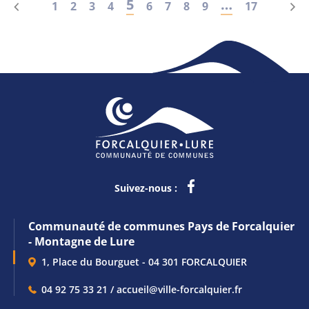
5
…
1
2
3
4
6
7
8
9
17
Suivez-nous :
Communauté de communes Pays de Forcalquier
- Montagne de Lure
1, Place du Bourguet - 04 301 FORCALQUIER
04 92 75 33 21 / accueil@ville-forcalquier.fr