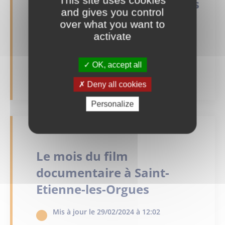
Spectacle « Danser avec les
and gives you control
Livres »
over what you want to
activate
Mis à jour le 29/02/2024 à 12:02
OK, accept all
En savoir plus
Deny all cookies
Personalize
Le mois du film
documentaire à Saint-
Etienne-les-Orgues
Mis à jour le 29/02/2024 à 12:02