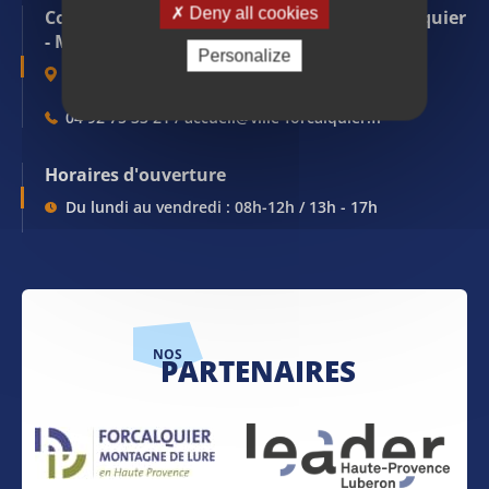
Deny all cookies
Communauté de communes Pays de Forcalquier
- Montagne de Lure
Personalize
1, Place du Bourguet - 04 301 FORCALQUIER
04 92 75 33 21 / accueil@ville-forcalquier.fr
Horaires d'ouverture
Du lundi au vendredi : 08h-12h / 13h - 17h
NOS
PARTENAIRES