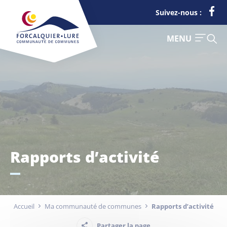
Cookies management panel
Suivez-nous :
FERMER
MENU
Je suis
Déchets
Rapports d’activité
Touriste
Entreprise
Accueil
Ma communauté de communes
Rapports d’activité
Actualités
Partager la page