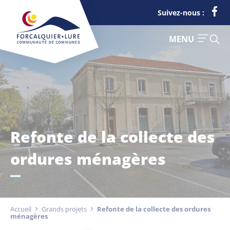
Cookies management panel
Suivez-nous :
FERMER
MENU
Refonte de la collecte des
Je suis
Déchets
ordures ménagères
Touriste
Entreprise
Accueil
Grands projets
Refonte de la collecte des ordures
ménagères
Actualités