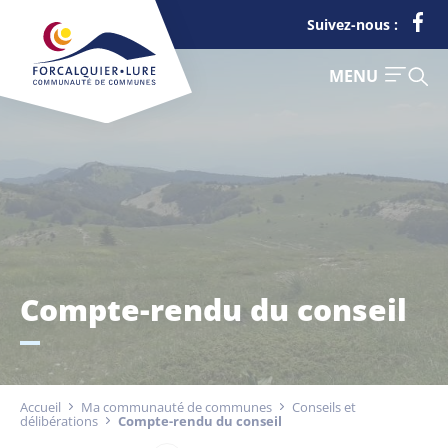
Cookies management panel
Suivez-nous :
FERMER
MENU
Je suis
Déchets
Compte-rendu du conseil
Touriste
Entreprise
Accueil
Ma communauté de communes
Conseils et
délibérations
Compte-rendu du conseil
Actualités