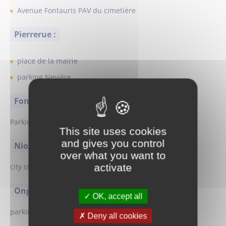
Avenue Fontauris PAV du cimetière
Pierrerue :
place de la mairie
parking Nevière
Fontienne :
Parking centre village
This site uses cookies
and gives you control
Niozelle :
over what you want to
activate
city stade
Ongles :
OK, accept all
parking village
Deny all cookies