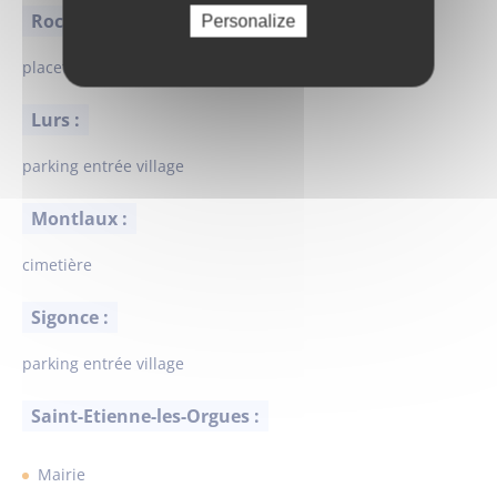
Rocher d’Ongles :
Personalize
placette village
Lurs :
parking entrée village
Montlaux :
cimetière
Sigonce :
parking entrée village
Saint-Etienne-les-Orgues :
Mairie