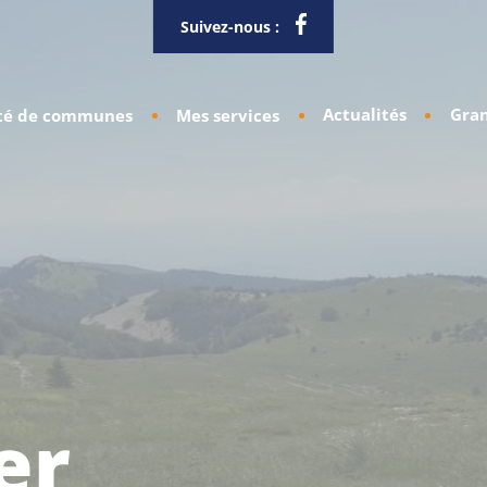
Suivez-nous :
Actualités
Gran
é de communes
Mes services
er