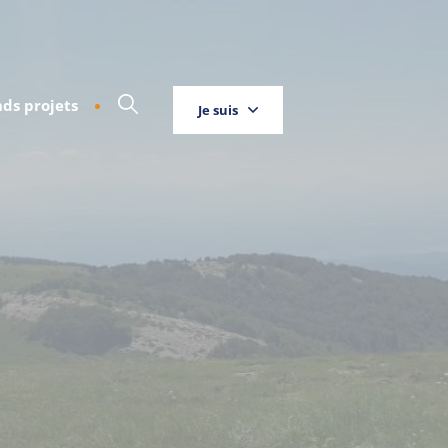
ds projets
Je suis
Touriste
Entreprise
Habitant