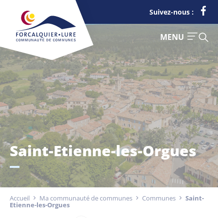
Cookies management panel
Suivez-nous :
FERMER
MENU
Je suis
Déchets
Saint-Etienne-les-Orgues
Touriste
Entreprise
Accueil
Ma communauté de communes
Communes
Saint-
Etienne-les-Orgues
Actualités