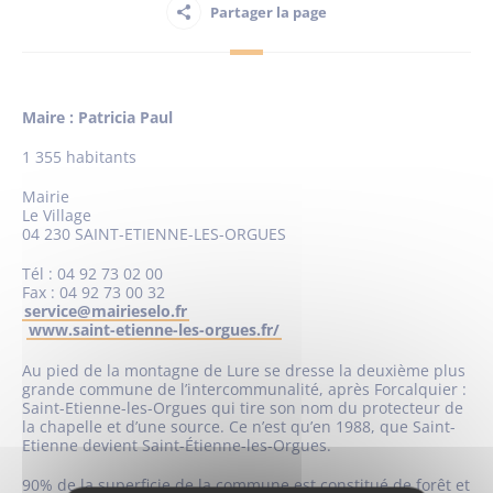
Partager la page
Habitant
Maire : Patricia Paul
Maison France Services
1 355 habitants
Mairie
Le Village
04 230 SAINT-ETIENNE-LES-ORGUES
Publications
Tél : 04 92 73 02 00
Fax : 04 92 73 00 32
service@mairieselo.fr
www.saint-etienne-les-orgues.fr/
Au pied de la montagne de Lure se dresse la deuxième plus
grande commune de l’intercommunalité, après Forcalquier :
Saint-Etienne-les-Orgues qui tire son nom du protecteur de
la chapelle et d’une source. Ce n’est qu’en 1988, que Saint-
Etienne devient Saint-Étienne-les-Orgues.
90% de la superficie de la commune est constitué de forêt et