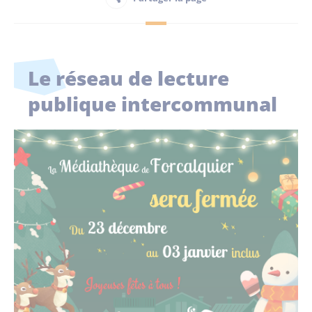
Habitant
Le réseau de lecture
Maison France Services
publique intercommunal
Publications