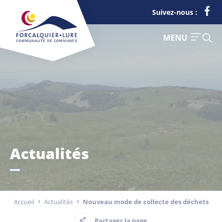
Cookies management panel
Suivez-nous :
FERMER
MENU
Je suis
Déchets
Actualités
Touriste
Entreprise
Accueil
Actualités
Nouveau mode de collecte des déchets
Actualités
Partager la page