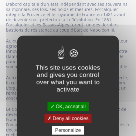
D’abord capitale d’un état indépendant avec ses souverains,
sa monnaie, ses lois, ses poids et mesures, Forcalquier
intègre la Provence et le royaume de France en 1481 avant
de devenir sous-préfecture à la Révolution. En 1851,
Forcalquier et les Basses-Alpes furent l’un des derniers
bastions de résistance au coup d’Etat de Napoléon III.
Aujourd’hui, le tourisme, l’activité commerciale et le secteur
agricole font de Forcalquier, une ville dynamique et
innovante. La Citadelle la surplombe avec la chapelle Notre-
Dame-de-Provence et son fabuleux carillon. De là-haut, le
panorama, de Lure à la plaine de la Durance jusqu’aux
sommets des Alpes, est tout bonnement à couper le souffle.
This site uses cookies
and gives you control
Autre joyau, Notre-Dame-du-Bourguet. Erigée au XIIe siècle,
over what you want to
la concathédrale impressionne sur la place du même nom.
L’orgue, dont les premiers tuyaux remontent à 1629, est un
activate
remarquable instrument, utilisé lors des offices et des
concerts réputés.
OK, accept all
Le Couvent des Cordeliers fut édifié au XIIIe siècle avant de
devenir l’un des premiers monastères franciscains de
Deny all cookies
France. Campanile Saint-Pierre, chapelle Saint-Pancrace,
Fontaine Saint-Michel, les remparts… Autant de merveilles à
découvrir à Forcalquier où on peut se perdre dans les
Personalize
ruelles pour une interminable balade aux saveurs