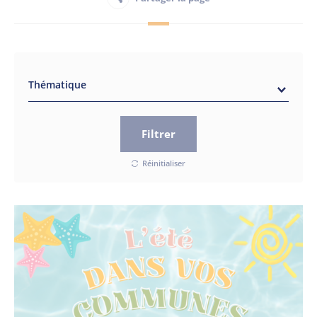
Habitant
Maison France Services
Thématique
Filtrer
Réinitialiser
Publications