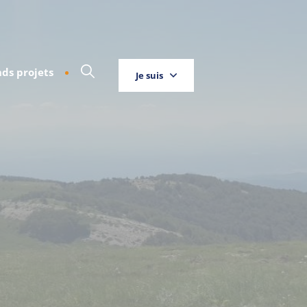
ds projets
Je suis
Touriste
Entreprise
Habitant