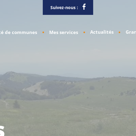
Suivez-nous :
Actualités
Gran
é de communes
Mes services
s