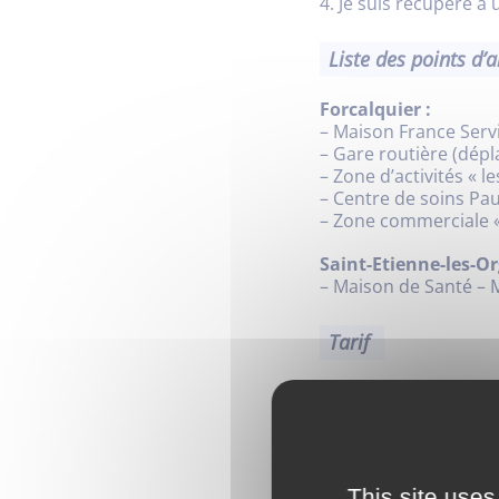
4. Je suis récupéré à
Liste des points d’
Forcalquier :
– Maison France Serv
– Gare routière (dép
– Zone d’activités « l
– Centre de soins Pau
– Zone commerciale 
Saint-Etienne-les-O
– Maison de Santé –
Tarif
2€ par personne et par
Paiement uniquement 
Télécharge
This site uses