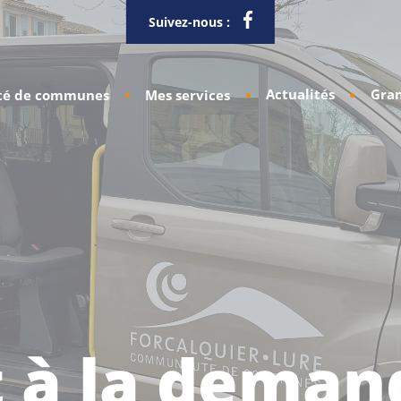
Suivez-nous :
Actualités
Gran
é de communes
Mes services
t à la deman