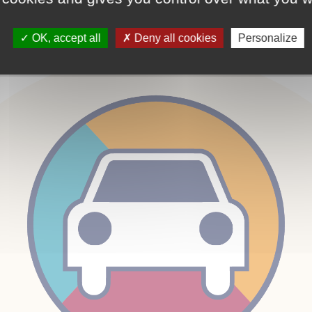
 du transport à la demande
PDF
249.93 Ko
OK, accept all
Deny all cookies
Personalize