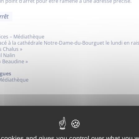
 un point d’arrêt pour être ramené à une adresse précise.
arrêt
ices – Médiathèque
lacé à la cathédrale Notre-Dame-du-Bourguet le lundi en ra
es Chalus »
l Nalin
« Beaudine »
rgues
 Médiathèque
 trajet, quelle que soit la distance.
à bord du véhicule en espèce ou par carte bancaire.
r la brochure d'information !
PDF
1.98 Mo
 cookies and gives you control over what you w