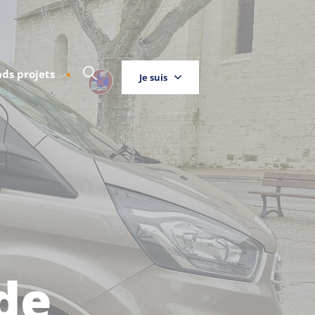
ds projets
Je suis
Touriste
Entreprise
Habitant
de