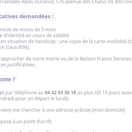
: Transdev Alpes Durance, 576 avenue des Chalus 04 300 For
ficatives demandées :
domicile de moins de 3 mois
e d’identité en cours de validité
en situation de handicap : une copie de la carte invalidité (
ion (taux 80%).
rapprocher de votre mairie ou de la Maison France Services
s justificatives.
onne ?
jet par téléphone au
04 42 93 36 18
au plus tôt 15 jours avant
endredi pour un départ le lundi).
D vient me chercher à une adresse précise (mon domicile)
pose à un point d’arrêt.