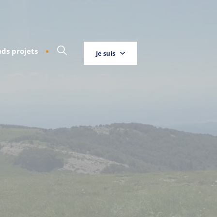
ds projets
Je suis
Touriste
Entreprise
Habitant