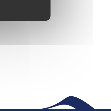
sociations du
s domaines concernés
Maison France Services
Publications