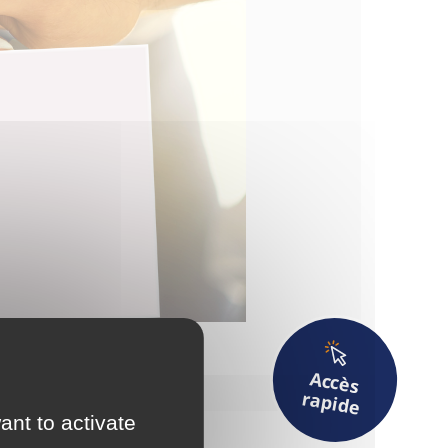
Déchets
A
ccès
2025
rapide
ant to activate
Actualités