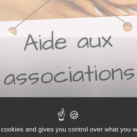
tions associatives 
 cookies and gives you control over what you w