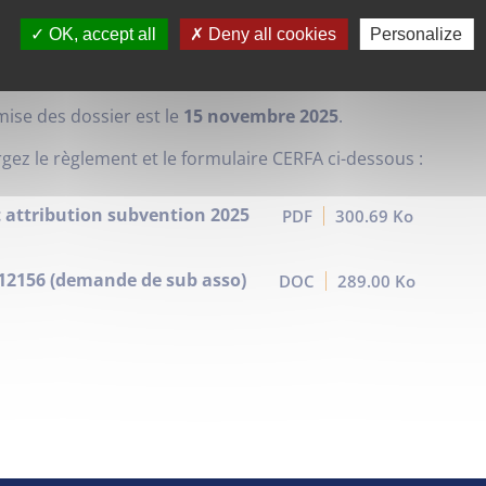
 la communauté de communes soutient les différentes as
OK, accept all
Deny all cookies
Personalize
ant une subvention pour la réalisation de leurs actions. Le
port, le tourisme, l’économie, le développement durable, etc.
mise des dossier est le
15 novembre 2025
.
gez le règlement et le formulaire CERFA ci-dessous :
 attribution subvention 2025
PDF
300.69 Ko
12156 (demande de sub asso)
DOC
289.00 Ko