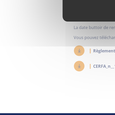
Comme chaque année,
territoire en propos
sont la culture, le s
La date buttoir de re
Vous pouvez téléchar
Règlement
CERFA_n__