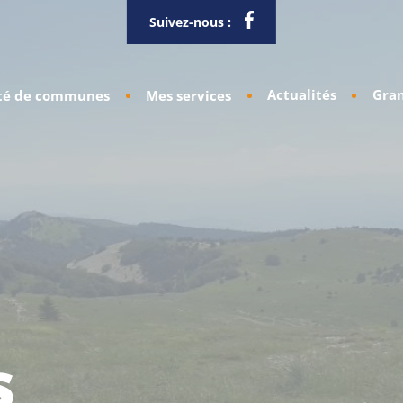
Suivez-nous :
Actualités
Gran
é de communes
Mes services
s