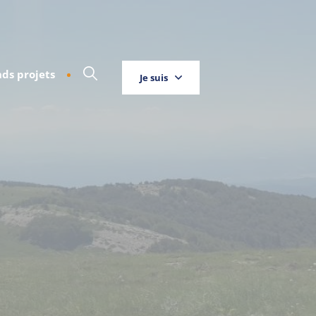
ds projets
Je suis
Touriste
Entreprise
Habitant