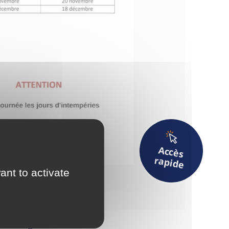
Déchets
A
ccès
rapide
ant to activate
Actualités