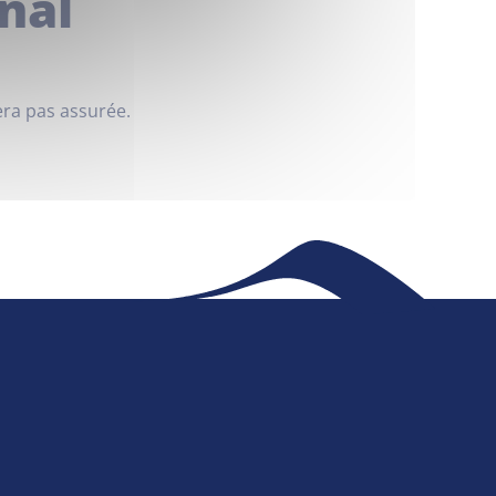
nal
Maison France Services
era pas assurée.
Publications