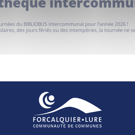
thèque intercommu
tournées du BIBLIOBUS intercommunal pour l’année 2026 !
laires, des jours fériés ou des intempéries, la tournée ne s