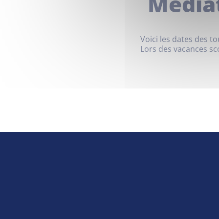
Média
Voici les dates des 
Lors des vacances sco