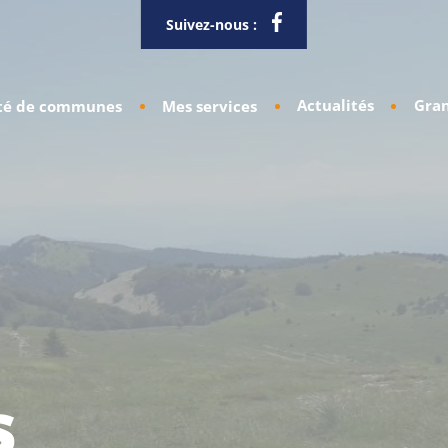
Suivez-nous :
Actualités
Gran
é de communes
Mes services
s