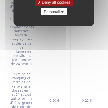
autre terrain
Deny all cookies
d’hébergement
de plein air
Personalize
de
caractéristiques
0,50 €
0,55 €
équivalentes,
emplacements
dans des
aires de
camping-cars
et des parcs
de
stationnement
touristiques
par tranche
de 24 heures
Terrains de
camping et
terrains de
caravanage
classés en 1
et 2* et tout
autre terrain
0,20 €
0,22 €
d’hébergement
de plein air