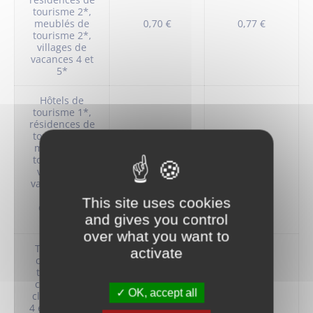
tourisme 2*,
meublés de
0,70 €
0,77 €
tourisme 2*,
villages de
vacances 4 et
5*
Hôtels de
tourisme 1*,
résidences de
tourisme 1*,
meublés de
tourisme 1*,
0,50 €
0,55 €
villages de
vacances 1, 2
et 3*,
This site uses cookies
chambres
and gives you control
d’hôtes
over what you want to
Terrains de
activate
camping et
terrains de
caravanage
OK, accept all
classés en 3,
4 et 5* et tout