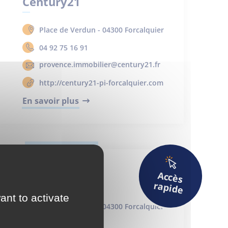
Century21
Place de Verdun - 04300 Forcalquier
04 92 75 16 91
provence.immobilier@century21.fr
http://century21-pi-forcalquier.com
En savoir plus
Déchets
AGENCE IMMOBILIÈRE
A
ccès
Century21
rapide
ant to activate
Actualités
Place de Verdun - 04300 Forcalquier
04 92 75 16 91