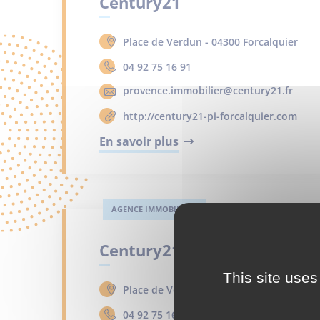
Century21
Place de Verdun - 04300 Forcalquier
04 92 75 16 91
provence.immobilier@century21.fr
http://century21-pi-forcalquier.com
En savoir plus
AGENCE IMMOBILIÈRE
Century21
This site uses
Place de Verdun - 04300 Forcalquier
04 92 75 16 91