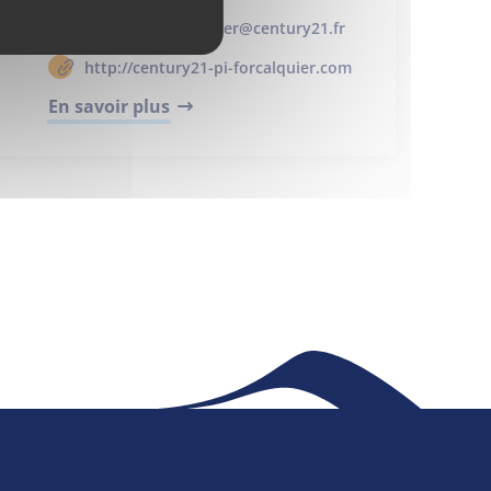
provence.immobilier@century21.fr
http://century21-pi-forcalquier.com
Maison France Services
En savoir plus
Publications