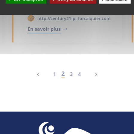
provence.immobilier@century21.fr
http://century21-pi-forcalquier.com
En savoir plus
2
1
3
4