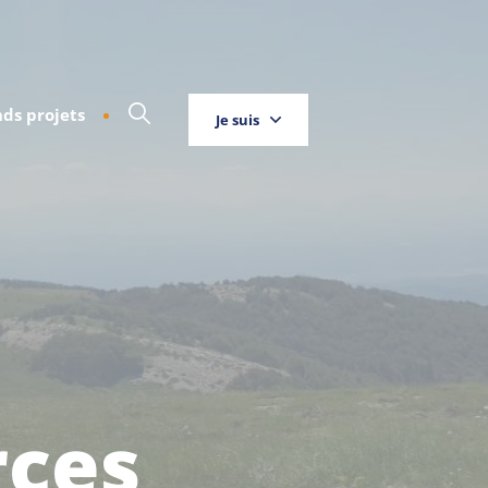
ds projets
Je suis
Touriste
Entreprise
Habitant
rces