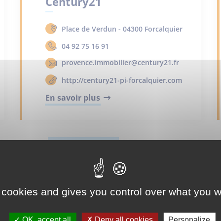
Century21
Place de Verdun - 04300 Forcalquier
04 92 75 16 91
provence.immobilier@century21.fr
http://century21-pi-forcalquier.com
En savoir plus
AGENCE IMMOBILIÈRE
Century21
 cookies and gives you control over what you w
Place de Verdun - 04300 Forcalquier
04 92 75 16 91
OK, accept all
Deny all cookies
Personalize