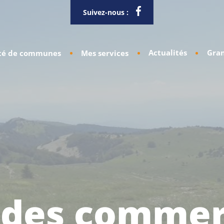
Suivez-nous :
Actualités
Gran
é de communes
Mes services
 des comme