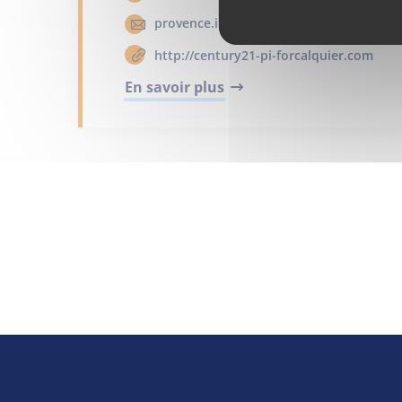
provence.immobilier@century21.fr
http://century21-pi-forcalquier.com
En savoir plus