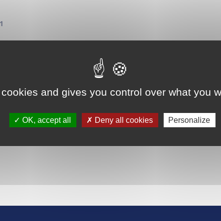
91
mobilier@century21.fr
rnet
 cookies and gives you control over what you w
ry21-pi-forcalquier.com
OK, accept all
Deny all cookies
Personalize