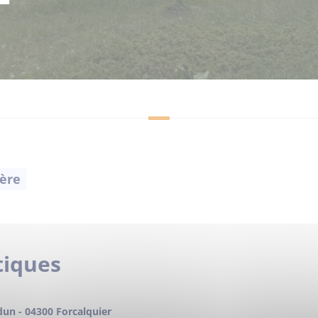
ère
1
tiques
dun - 04300 Forcalquier