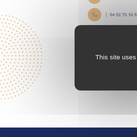
04 92 75 16 
provence.im
Site inte
This site uses
http://centu