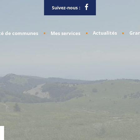
Suivez-nous :
Actualités
Gran
é de communes
Mes services
1