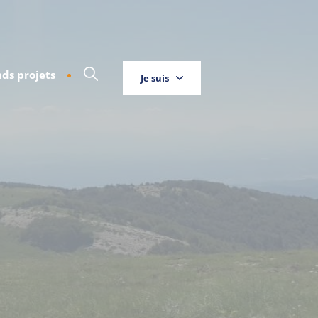
ds projets
Je suis
Touriste
Entreprise
Habitant