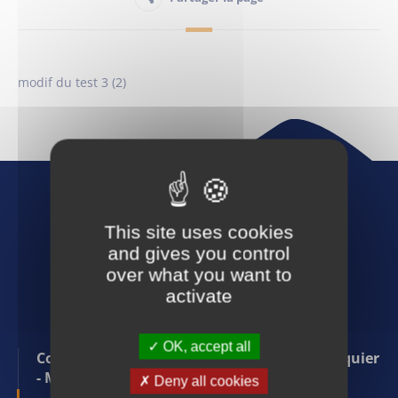
Habitant
modif du test 3 (2)
Maison France Services
Publications
This site uses cookies
and gives you control
over what you want to
activate
Suivez-nous :
OK, accept all
Communauté de communes Pays de Forcalquier
- Montagne de Lure
Deny all cookies