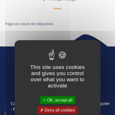
Habitant
Page en cours de rédaction.
Maison France Services
Publications
This site uses cookies
and gives you control
over what you want to
activate
Suivez-nous :
OK, accept all
Communauté de communes Pays de Forcalquier
- Montagne de Lure
Deny all cookies