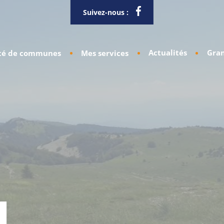
Suivez-nous :
Actualités
Gran
é de communes
Mes services
1