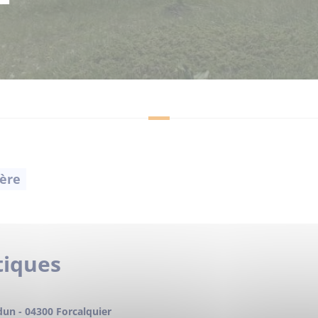
ère
1
tiques
dun - 04300 Forcalquier