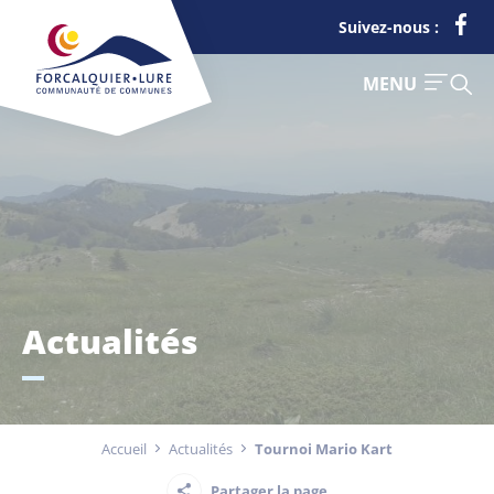
Cookies management panel
Suivez-nous :
FERMER
MENU
Je suis
Déchets
Actualités
Touriste
Entreprise
Accueil
Actualités
Tournoi Mario Kart
Actualités
Partager la page