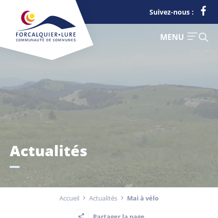
Cookies management panel
Suivez-nous :
FERMER
MENU
Je suis
Déchets
Actualités
Touriste
Entreprise
Accueil
Actualités
Mai à vélo
Actualités
Partager la page