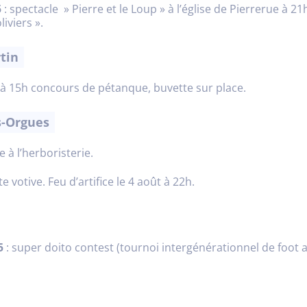
5
: spectacle » Pierre et le Loup » à l’église de Pierrerue à 21
iviers ».
tin
 : à 15h concours de pétanque, buvette sur place.
s-Orgues
e à l’herboristerie.
te votive. Feu d’artifice le 4 août à 22h.
5
: super doito contest (tournoi intergénérationnel de foot a