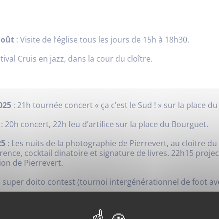
 août
: Visite de l’église tous les jours de 15h à 18h30.
stival Cruis en jazz, dans la cour du cloître.
2025
: 21h tournée concert « ça c’est le Sud ! » sur la place d
: 20h concert, 22h feu d’artifice sur la place du Bourguet.
25
: Les nuits de la photographie de Pierrevert, au cloitre d
rence, cocktail dinatoire et signature de livres. 22h15 proje
ion de Pierrevert.
: super doito contest (tournoi intergénérationnel de foot ave
 à partir de 17h30 fête de la Libération.