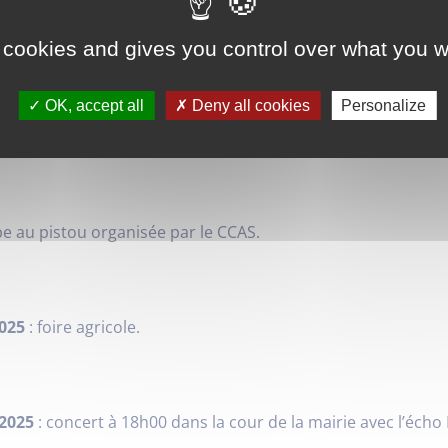
ciné plein air, des théâtres plein air… Programme de l’ét
 cookies and gives you control over what you w
OK, accept all
Deny all cookies
Personalize
 Fête de la St Anne (fête votive).
e au pistou organisée par le CCAS.
025
: foire agricole.
 2025
: concert à 18h00 dans la cour de la mairie avec l’écho