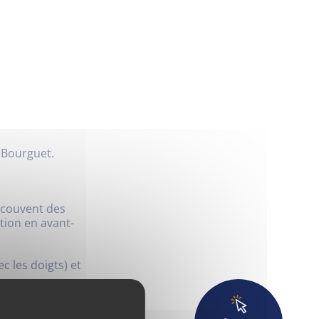
u Bourguet.
u couvent des
ction en avant-
Déchets
c les doigts) et