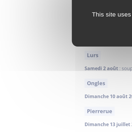
+ des concerts, des 
cliquant ici
This site uses
Lardiers
26 et 27 juillet 2025
:
Lurs
Samedi 2 août
: soup
Ongles
Dimanche 10 août 2
Pierrerue
Dimanche 13 juillet