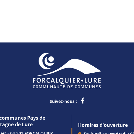
Suivez-nous :
communes Pays de
ntagne de Lure
Horaires d'ouverture
guet - 04 301 FORCALQUIER
Du lundi au vendredi : 0