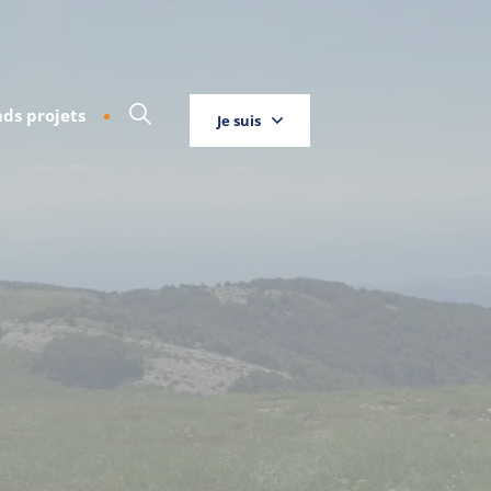
ds projets
Je suis
Touriste
Entreprise
Habitant