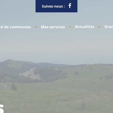
Suivez-nous :
Actualités
Gran
é de communes
Mes services
s