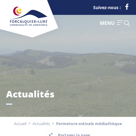
Cookies management panel
Suivez-nous :
FERMER
MENU
Je suis
Déchets
Actualités
Touriste
Entreprise
Accueil
Actualités
Fermeture estivale médiathèque
Actualités
Partager la page