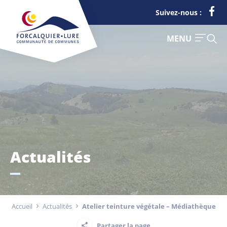
Cookies management panel
Suivez-nous :
FERMER
MENU
Je suis
Déchets
Actualités
Touriste
Entreprise
Accueil
Actualités
Atelier teinture végétale – Médiathèque
Actualités
Partager la page